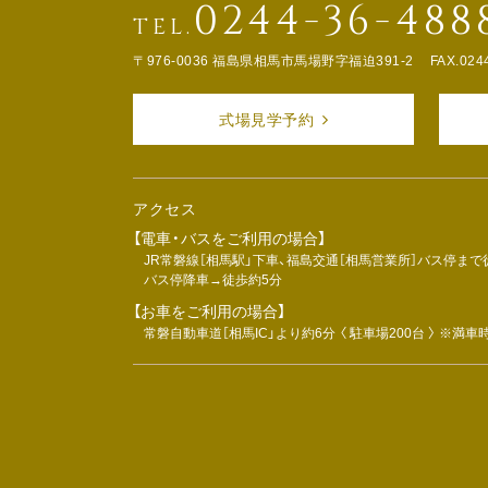
0244-36-488
TEL.
〒976-0036 福島県相馬市馬場野字福迫391-2
FAX.024
式場見学予約
アクセス
【電車・バスをご利用の場合】
JR常磐線［相馬駅」下車、福島交通［相馬営業所］バス停まで
バス停降車→徒歩約5分
【お車をご利用の場合】
常磐自動車道［相馬IC」より約6分 〈 駐車場200台 〉 ※満