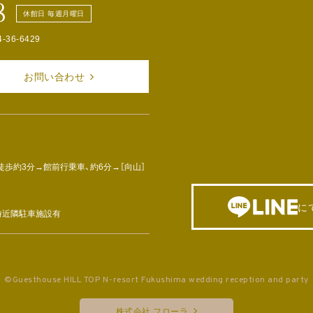
8
休館日 毎週月曜日
4-36-6429
お問い合わせ
徒歩約3分→館前行乗車、約6分→［向山］
に
車時近隣駐車施設有
©Guesthouse HILL TOP N-resort Fukushima wedding reception and party
株式会社 フローラ