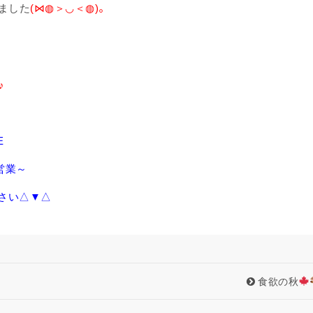
ました
(⋈◍＞◡＜◍)。
♪
E
チ営業～
さい△▼△
食欲の秋