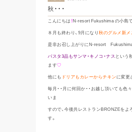
秋・・・
こんにちは
！
N-resort Fukushima の小
８月も終わり、9月になり
秋のグルメ新メ
是非お召し上がりにN-resort Fukushim
パスタ3品もサンマ・キノコ・ナス
という
ます
♡
他にも
ドリアもカレーからチキン
に変更
毎月・・月に何回か・・お越し頂いても色
いま
すので、今後共レストランBRONZEを
す。