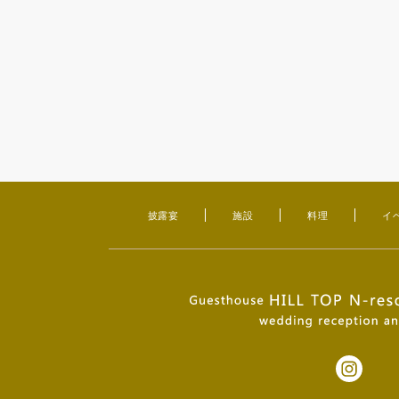
披露宴
施設
料理
イ