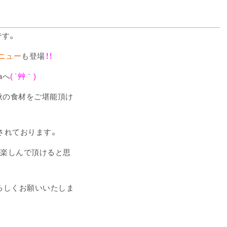
島です。
ニュー
も登場
！！
aへ
( ´艸｀)
秋の食材をご堪能頂け
されております。
々楽しんで頂けると思
よろしくお願いいたしま