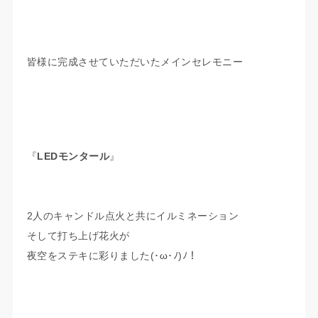
皆様に完成させていただいたメインセレモニー
『
LEDモンタール
』
2人のキャンドル点火と共にイルミネーション
そして打ち上げ花火が
夜空をステキに彩りました(･ω･ﾉ)ﾉ！