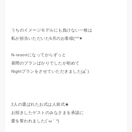
うちのイメージモデルにも負けない一枚は
私が担当いただいた6月のお客様(^^♥
N-resortになってからずっと
昼間のプランばかりでしたが初めて
Nightプランをさせていただきました|дﾟ)
2人の選ばれたお式は人前式★
お招きしたゲストのみなさまを承認に
愛を誓われました(´ω｀*)