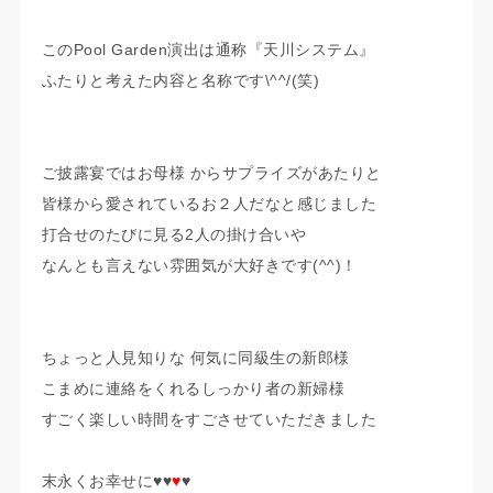
このPool Garden演出は通称『天川システム』
ふたりと考えた内容と名称です\^^/(笑)
ご披露宴ではお母様 からサプライズがあたりと
皆様から愛されているお２人だなと感じました
打合せのたびに見る2人の掛け合いや
なんとも言えない雰囲気が大好きです(^^)！
ちょっと人見知りな 何気に同級生の新郎様
こまめに連絡をくれるしっかり者の新婦様
すごく楽しい時間をすごさせていただきました
末永くお幸せに♥♥
♥
♥