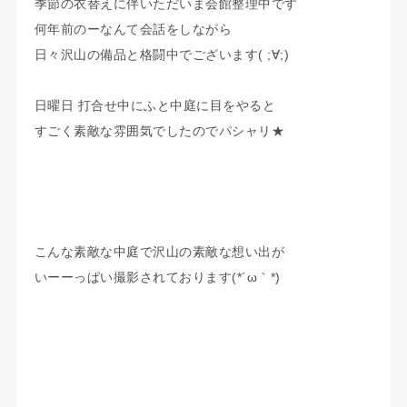
季節の衣替えに伴いただいま会館整理中です
何年前のーなんて会話をしながら
日々沢山の備品と格闘中でございます( ;∀;)
日曜日 打合せ中にふと中庭に目をやると
すごく素敵な雰囲気でしたのでパシャリ★
こんな素敵な中庭で沢山の素敵な想い出が
いーーっぱい撮影されております(*´ω｀*)