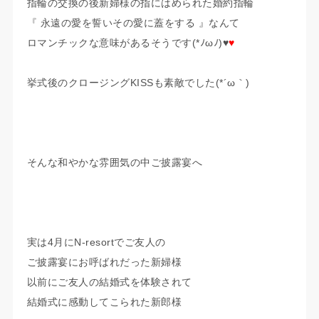
指輪の交換の後新婦様の指にはめられた婚約指輪
『 永遠の愛を誓いその愛に蓋をする 』なんて
ロマンチックな意味があるそうです(*ﾉωﾉ)♥
♥
挙式後のクロージングKISSも素敵でした(*´ω｀)
そんな和やかな雰囲気の中ご披露宴へ
実は4月にN-resortでご友人の
ご披露宴にお呼ばれだった新婦様
以前にご友人の結婚式を体験されて
結婚式に感動してこられた新郎様