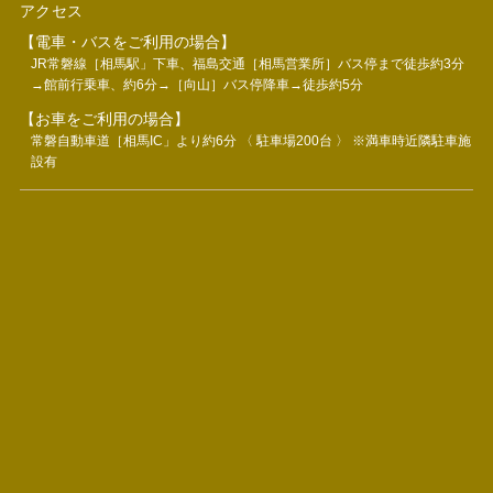
アクセス
【電車・バスをご利用の場合】
JR常磐線［相馬駅」下車、福島交通［相馬営業所］バス停まで徒歩約3分
→館前行乗車、約6分→［向山］バス停降車→徒歩約5分
【お車をご利用の場合】
常磐自動車道［相馬IC」より約6分 〈 駐車場200台 〉 ※満車時近隣駐車施
設有