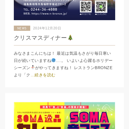
2024年12月20日
NEWS
クリスマスディナー
みなさまこんにちは！ 最近は気温もさがり毎日寒い
日が続いていますね
….。 いよいよ心躍るホリデー
シーズン
がやってきますね！ レストランBRONZE
より「ク
…続きを読む