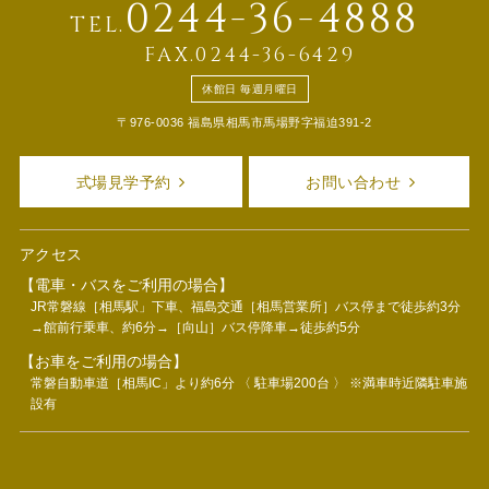
0244-36-4888
TEL.
FAX.0244-36-6429
休館日 毎週月曜日
〒976-0036 福島県相馬市馬場野字福迫391-2
式場見学予約
お問い合わせ
アクセス
【電車・バスをご利用の場合】
JR常磐線［相馬駅」下車、福島交通［相馬営業所］バス停まで徒歩約3分
→館前行乗車、約6分→［向山］バス停降車→徒歩約5分
【お車をご利用の場合】
常磐自動車道［相馬IC」より約6分 〈 駐車場200台 〉 ※満車時近隣駐車施
設有