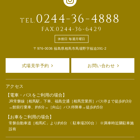
0244-36-4888
TEL.
FAX.0244-36-6429
休館日 毎週月曜日
〒976-0036 福島県相馬市馬場野字福迫391-2
式場見学予約
お問い合わせ
アクセス
【電車・バスをご利用の場合】
JR常磐線［相馬駅」下車、福島交通［相馬営業所］バス停まで徒歩約3分
→館前行乗車、約6分→［向山］バス停降車→徒歩約5分
【お車をご利用の場合】
常磐自動車道［相馬IC」より約6分 〈 駐車場200台 〉 ※満車時近隣駐車施
設有