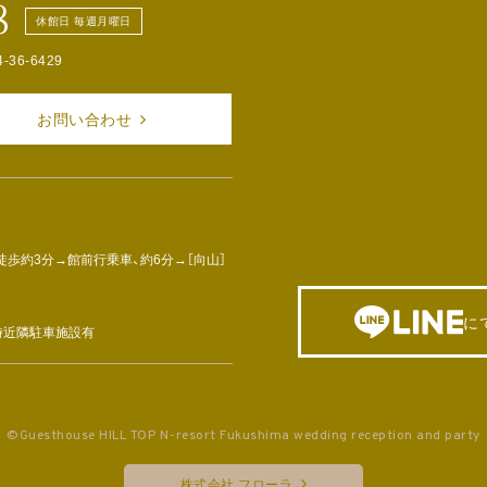
8
休館日 毎週月曜日
4-36-6429
お問い合わせ
徒歩約3分→館前行乗車、約6分→［向山］
に
車時近隣駐車施設有
©Guesthouse HILL TOP N-resort Fukushima wedding reception and party
株式会社 フローラ