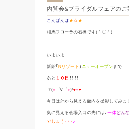
内覧会&ブライダルフェアのご
こんばんは
★
☆
★
相馬フローラの石橋です(＾〇＾)
いよいよ
新館「
Nリゾート
」
ニューオープン
まで
あと
１０日
！！！！
ヾ
(
●
゜∀゜
●
)/
♥
♥
♥
今日は外から見える館内を撮影してみました
奥に見える会場入口の先には、
一体
どん
でしょう
・
・・
♪