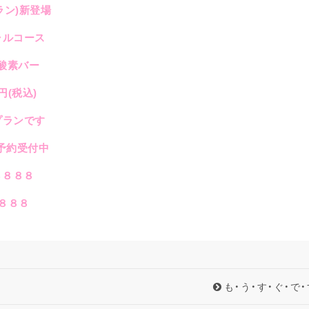
ラン
)
新登場
ャルコース
酸素バー
円
(
税込
)
プランです
予約受付中
４８８８
８８８
も・う・す・ぐ・で・