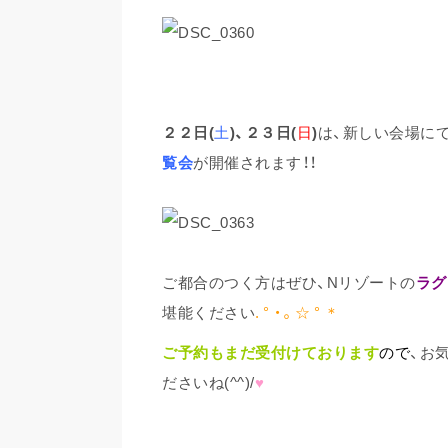
２２日(
土
)、２３日(
日
)
は、新しい会場に
覧会
が開催されます！！
ご都合のつく方はぜひ、Nリゾートの
ラグ
堪能ください
.
° ・。☆ ° ＊
ご予約もまだ受付けております
ので
、お
ださいね(^^)/
♥