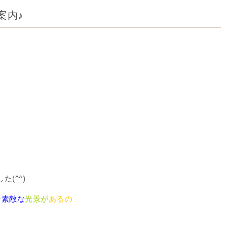
案内♪
(^^)
な
素敵な
光景が
あるの