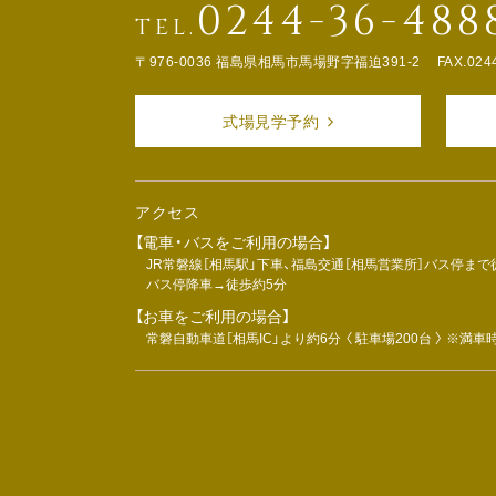
0244-36-488
TEL.
〒976-0036 福島県相馬市馬場野字福迫391-2
FAX.024
式場見学予約
アクセス
【電車・バスをご利用の場合】
JR常磐線［相馬駅」下車、福島交通［相馬営業所］バス停まで
バス停降車→徒歩約5分
【お車をご利用の場合】
常磐自動車道［相馬IC」より約6分 〈 駐車場200台 〉 ※満