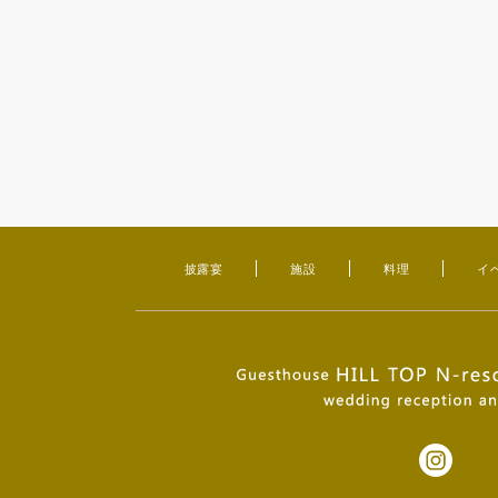
披露宴
施設
料理
イ