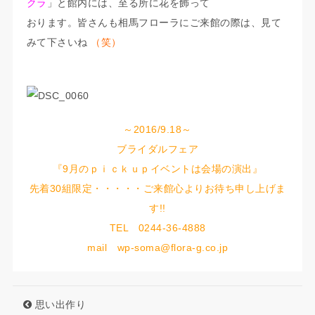
クラ
」と館内には、至る所に花を飾って
おります。皆さんも相馬フローラにご来館の際は、見て
みて下さいね
（笑）
～2016/9.18～
ブライダルフェア
『9月のｐｉｃｋｕｐイベントは会場の演出』
先着30組限定・・・・・ご来館心よりお待ち申し上げま
す!!
TEL 0244-36-4888
mail wp-soma@flora-g.co.jp
思い出作り