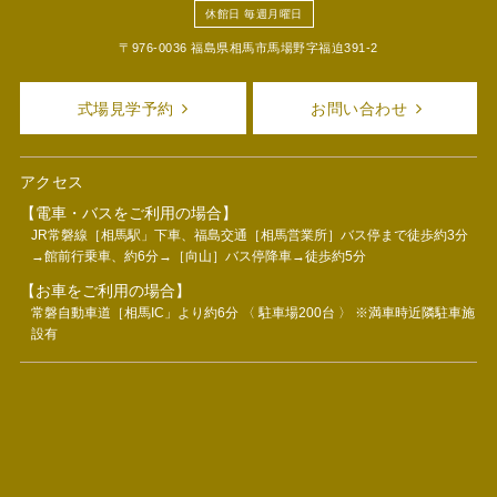
休館日 毎週月曜日
〒976-0036 福島県相馬市馬場野字福迫391-2
式場見学予約
お問い合わせ
アクセス
【電車・バスをご利用の場合】
JR常磐線［相馬駅」下車、福島交通［相馬営業所］バス停まで徒歩約3分
→館前行乗車、約6分→［向山］バス停降車→徒歩約5分
【お車をご利用の場合】
常磐自動車道［相馬IC」より約6分 〈 駐車場200台 〉 ※満車時近隣駐車施
設有