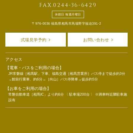
FAX.0244-36-6429
休館日 毎週月曜日
〒976-0036 福島県相馬市馬場野字福迫391-2
式場見学予約
お問い合わせ
アクセス
【電車・バスをご利用の場合】
JR常磐線［相馬駅」下車、福島交通［相馬営業所］バス停まで徒歩約3分
→館前行乗車、約6分→［向山］バス停降車→徒歩約5分
【お車をご利用の場合】
常磐自動車道［相馬IC」より約6分 〈 駐車場200台 〉 ※満車時近隣駐車施
設有