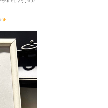
るでしょう(^o^)／
す