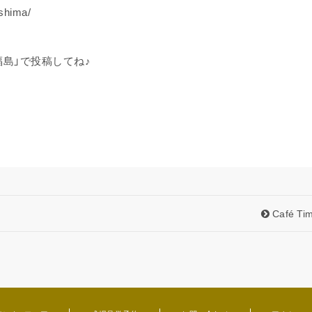
shima/
福島」で投稿してね♪
Café Ti