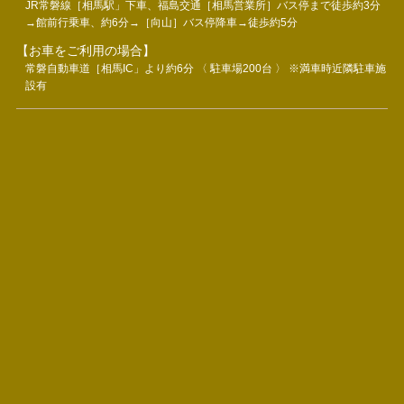
JR常磐線［相馬駅」下車、福島交通［相馬営業所］バス停まで徒歩約3分
→館前行乗車、約6分→［向山］バス停降車→徒歩約5分
【お車をご利用の場合】
常磐自動車道［相馬IC」より約6分 〈 駐車場200台 〉 ※満車時近隣駐車施
設有