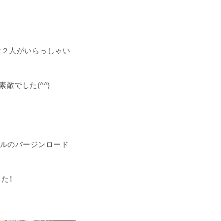
お２人がいらっしゃい
敵でした(^^)
アチャペルのバージンロード
た！