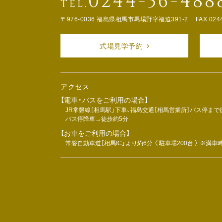
0244-36-488
TEL.
〒976-0036 福島県相馬市馬場野字福迫391-2
FAX.024
式場見学予約
アクセス
【電車・バスをご利用の場合】
JR常磐線［相馬駅」下車、福島交通［相馬営業所］バス停まで
バス停降車→徒歩約5分
【お車をご利用の場合】
常磐自動車道［相馬IC」より約6分 〈 駐車場200台 〉 ※満