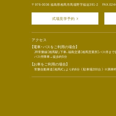
〒976-0036 福島県相馬市馬場野字福迫391-2
FAX.024
式場見学予約
アクセス
【電車・バスをご利用の場合】
JR常磐線［相馬駅」下車、福島交通［相馬営業所］バス停まで
バス停降車→徒歩約5分
【お車をご利用の場合】
常磐自動車道［相馬IC」より約6分 〈 駐車場200台 〉 ※満