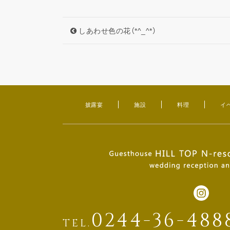
しあわせ色の花（*^_^*）
披露宴
施設
料理
イ
0244-36-488
TEL.