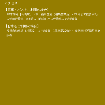
アクセス
【電車・バスをご利用の場合】
JR常磐線［相馬駅」下車、福島交通［相馬営業所］バス停まで徒歩約3分
→館前行乗車、約6分→［向山］バス停降車→徒歩約5分
【お車をご利用の場合】
常磐自動車道［相馬IC」より約6分 〈 駐車場200台 〉 ※満車時近隣駐車施
設有