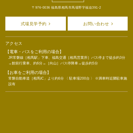
〒976-0036 福島県相馬市馬場野字福迫391-2
式場見学予約
お問い合わせ
アクセス
【電車・バスをご利用の場合】
JR常磐線［相馬駅」下車、福島交通［相馬営業所］バス停まで徒歩約3分
→館前行乗車、約6分→［向山］バス停降車→徒歩約5分
【お車をご利用の場合】
常磐自動車道［相馬IC」より約6分 〈 駐車場200台 〉 ※満車時近隣駐車施
設有