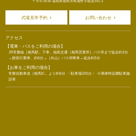
〒976-0036 福島県相馬市馬場野字福迫391-2
式場見学予約
お問い合わせ
アクセス
【電車・バスをご利用の場合】
JR常磐線［相馬駅」下車、福島交通［相馬営業所］バス停まで徒歩約3分
→館前行乗車、約6分→［向山］バス停降車→徒歩約5分
【お車をご利用の場合】
常磐自動車道［相馬IC」より約6分 〈 駐車場200台 〉 ※満車時近隣駐車施
設有