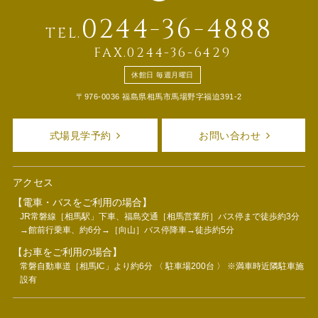
0244-36-4888
TEL.
FAX.0244-36-6429
休館日 毎週月曜日
〒976-0036 福島県相馬市馬場野字福迫391-2
式場見学予約
お問い合わせ
アクセス
【電車・バスをご利用の場合】
JR常磐線［相馬駅」下車、福島交通［相馬営業所］バス停まで徒歩約3分
→館前行乗車、約6分→［向山］バス停降車→徒歩約5分
【お車をご利用の場合】
常磐自動車道［相馬IC」より約6分 〈 駐車場200台 〉 ※満車時近隣駐車施
設有