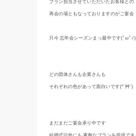
プラン担当させていただいたお客様との
再会の場ともなっておりますのがご宴会
只今 忘年会シーズンまっ最中です(ﾟωﾟﾉ)
どの団体さんも企業さんも
それぞれの色があって面白いです(*´艸`)
まだまだご宴会承り中です
結婚式以外にも 素敵なプランを提供でき