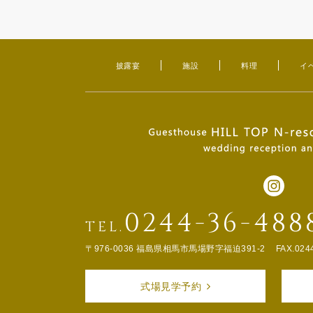
披露宴
施設
料理
イ
0244-36-488
TEL.
〒976-0036 福島県相馬市馬場野字福迫391-2
FAX.024
式場見学予約