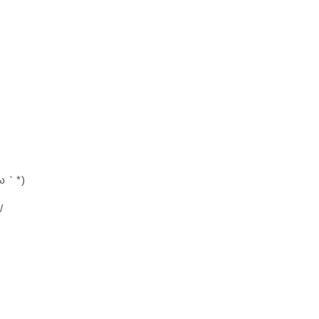
｀*)
/