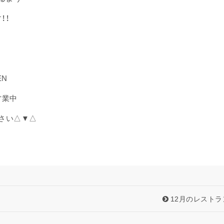
！！
EN
チ営業中
さい△▼△
12月のレストラ