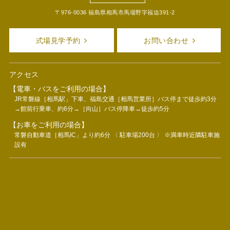
〒976-0036 福島県相馬市馬場野字福迫391-2
式場見学予約
お問い合わせ
アクセス
【電車・バスをご利用の場合】
JR常磐線［相馬駅」下車、福島交通［相馬営業所］バス停まで徒歩約3分
→館前行乗車、約6分→［向山］バス停降車→徒歩約5分
【お車をご利用の場合】
常磐自動車道［相馬IC」より約6分 〈 駐車場200台 〉 ※満車時近隣駐車施
設有