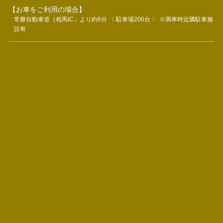
【お車をご利用の場合】
常磐自動車道［相馬IC」より約6分 〈 駐車場200台 〉 ※満車時近隣駐車施
設有