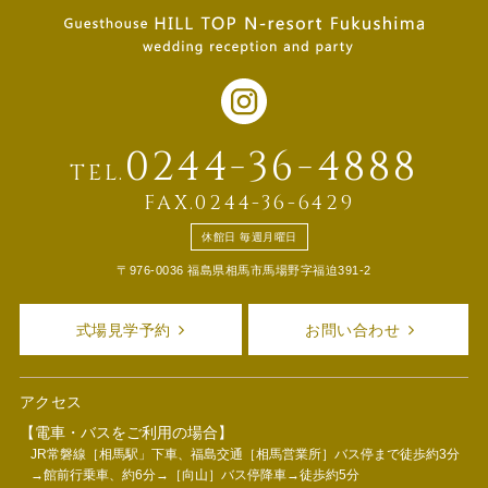
0244-36-4888
TEL.
FAX.0244-36-6429
休館日 毎週月曜日
〒976-0036 福島県相馬市馬場野字福迫391-2
式場見学予約
お問い合わせ
アクセス
【電車・バスをご利用の場合】
JR常磐線［相馬駅」下車、福島交通［相馬営業所］バス停まで徒歩約3分
→館前行乗車、約6分→［向山］バス停降車→徒歩約5分