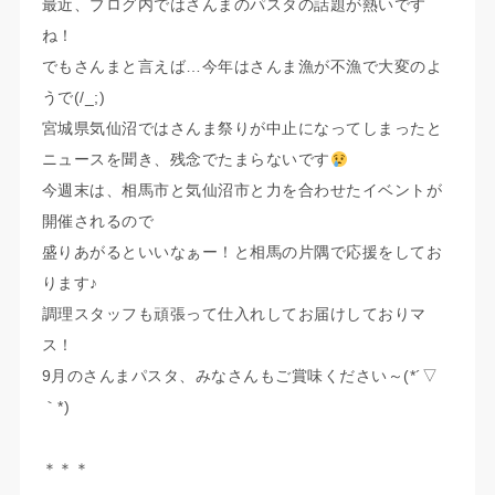
最近、ブログ内ではさんまのパスタの話題が熱いです
ね！
でもさんまと言えば…今年はさんま漁が不漁で大変のよ
うで(/_;)
宮城県気仙沼ではさんま祭りが中止になってしまったと
ニュースを聞き、残念でたまらないです
今週末は、相馬市と気仙沼市と力を合わせたイベントが
開催されるので
盛りあがるといいなぁー！と相馬の片隅で応援をしてお
ります♪
調理スタッフも頑張って仕入れしてお届けしておりマ
ス！
9月のさんまパスタ、みなさんもご賞味ください～(*´▽
｀*)
＊＊＊