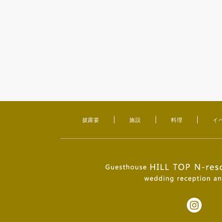
披露宴
施設
料理
イ