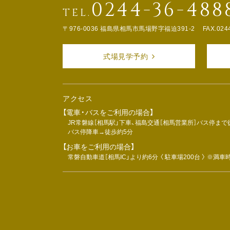
0244-36-488
TEL.
〒976-0036 福島県相馬市馬場野字福迫391-2
FAX.024
式場見学予約
アクセス
【電車・バスをご利用の場合】
JR常磐線［相馬駅」下車、福島交通［相馬営業所］バス停まで
バス停降車→徒歩約5分
【お車をご利用の場合】
常磐自動車道［相馬IC」より約6分 〈 駐車場200台 〉 ※満