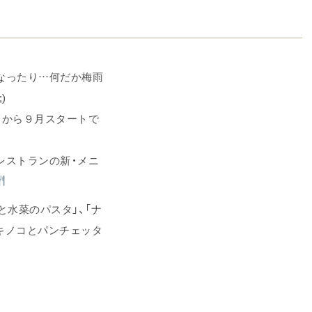
なったり…何だか梅雨
)
日から９月スタートで
レストランの新・メニ
と水菜のパスタ」、「ナ
「キノコとパンチェッタ