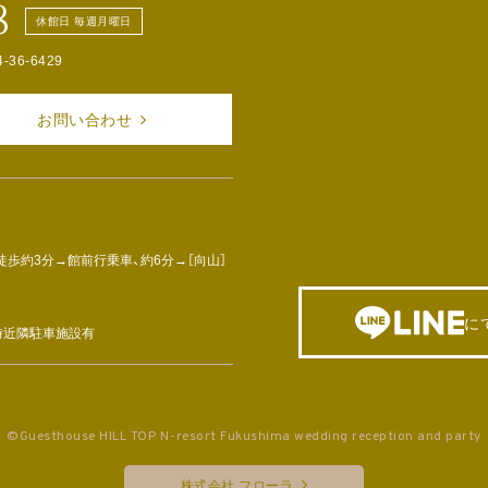
8
休館日 毎週月曜日
4-36-6429
お問い合わせ
徒歩約3分→館前行乗車、約6分→［向山］
に
車時近隣駐車施設有
©Guesthouse HILL TOP N-resort Fukushima wedding reception and party
株式会社 フローラ