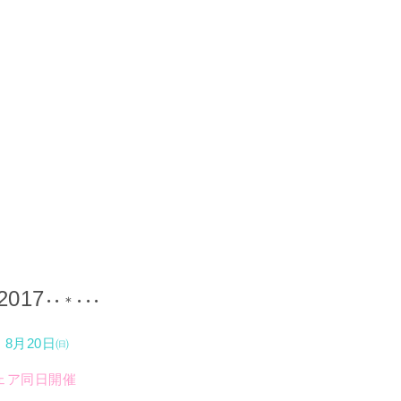
。
2017
・・＊・・・
 8月20日㈰
ェア同日開催