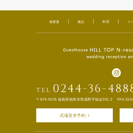
披露宴
施設
料理
イ
0244-36-488
TEL.
〒976-0036 福島県相馬市馬場野字福迫391-2
FAX.024
式場見学予約