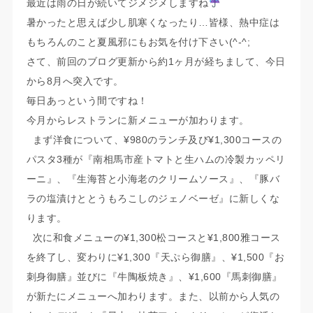
最近は雨の日が続いてジメジメしますね
暑かったと思えば少し肌寒くなったり…皆様、熱中症は
もちろんのこと夏風邪にもお気を付け下さい(^-^;
さて、前回のブログ更新から約1ヶ月が経ちまして、今日
から8月へ突入です。
毎日あっという間ですね！
今月からレストランに新メニューが加わります。
まず洋食について、¥980のランチ及び¥1,300コースの
パスタ3種が『南相馬市産トマトと生ハムの冷製カッペリ
ーニ』、『生海苔と小海老のクリームソース』、『豚バ
ラの塩漬けととうもろこしのジェノベーゼ』に新しくな
ります。
次に和食メニューの¥1,300松コースと¥1,800雅コース
を終了し、変わりに¥1,300『天ぷら御膳』、¥1,500『お
刺身御膳』並びに『牛陶板焼き』、¥1,600『馬刺御膳』
が新たにメニューへ加わります。また、以前から人気の