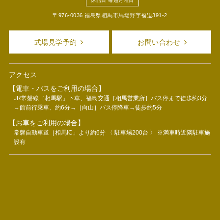
休館日 毎週月曜日
〒976-0036 福島県相馬市馬場野字福迫391-2
式場見学予約
お問い合わせ
アクセス
【電車・バスをご利用の場合】
JR常磐線［相馬駅」下車、福島交通［相馬営業所］バス停まで徒歩約3分
→館前行乗車、約6分→［向山］バス停降車→徒歩約5分
【お車をご利用の場合】
常磐自動車道［相馬IC」より約6分 〈 駐車場200台 〉 ※満車時近隣駐車施
設有