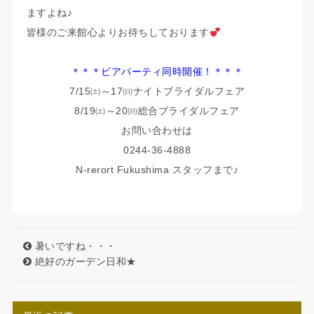
ますよね♪
皆様のご来館心よりお待ちしております
＊＊＊ビアパーティ同時開催！＊＊＊
7/15㈯～17㈰ナイトブライダルフェア
8/19㈯～20㈰総合ブライダルフェア
お問い合わせは
0244-36-4888
N-rerort Fukushima スタッフまで♪
暑いですね・・・
絶好のガーデン日和★