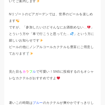
いてご案内します
Nリゾートのビアガーデンでは、世界のビールを楽しめ
ます
ですが、「参加したいけどそんなにお酒飲めない…
」
とういう方や「車で行こうと思ってた…
」という方に
嬉しいお知らせです
ビールの他にノンアルコールカクテルも豊富にご用意し
ております
見た目も
カ
ラ
フ
ル
で可愛い！SNSに投稿するのもオシャ
レなカクテルがおすすめですよ
暑いこの時期は
ブルー
のカクテルが爽やかですっきりし