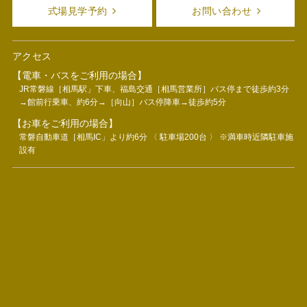
式場見学予約
お問い合わせ
アクセス
【電車・バスをご利用の場合】
JR常磐線［相馬駅」下車、福島交通［相馬営業所］バス停まで徒歩約3分
→館前行乗車、約6分→［向山］バス停降車→徒歩約5分
【お車をご利用の場合】
常磐自動車道［相馬IC」より約6分 〈 駐車場200台 〉 ※満車時近隣駐車施
設有