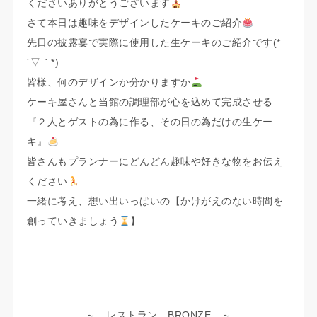
くださいありがとうございます
さて本日は趣味をデザインしたケーキのご紹介
先日の披露宴で実際に使用した生ケーキのご紹介です(*
´▽｀*)
皆様、何のデザインか分かりますか
ケーキ屋さんと当館の調理部が心を込めて完成させる
『２人とゲストの為に作る、その日の為だけの生ケー
キ』
皆さんもプランナーにどんどん趣味や好きな物をお伝え
ください
一緒に考え、想い出いっぱいの【かけがえのない時間を
創っていきましょう
】
～ レストラン BRONZE ～