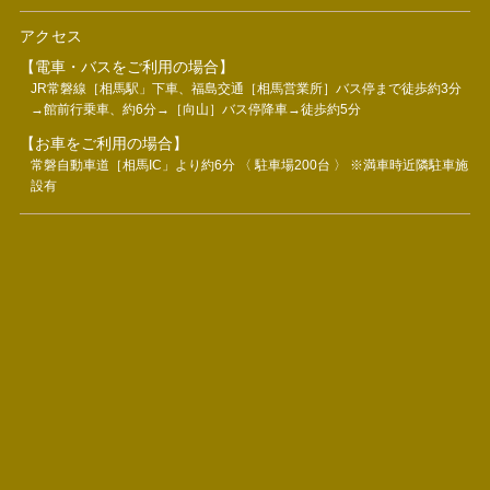
アクセス
【電車・バスをご利用の場合】
JR常磐線［相馬駅」下車、福島交通［相馬営業所］バス停まで徒歩約3分
→館前行乗車、約6分→［向山］バス停降車→徒歩約5分
【お車をご利用の場合】
常磐自動車道［相馬IC」より約6分 〈 駐車場200台 〉 ※満車時近隣駐車施
設有