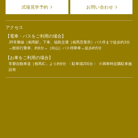
式場見学予約
お問い合わせ
アクセス
【電車・バスをご利用の場合】
JR常磐線［相馬駅」下車、福島交通［相馬営業所］バス停まで徒歩約3分
→館前行乗車、約6分→［向山］バス停降車→徒歩約5分
【お車をご利用の場合】
常磐自動車道［相馬IC」より約6分 〈 駐車場200台 〉 ※満車時近隣駐車施
設有