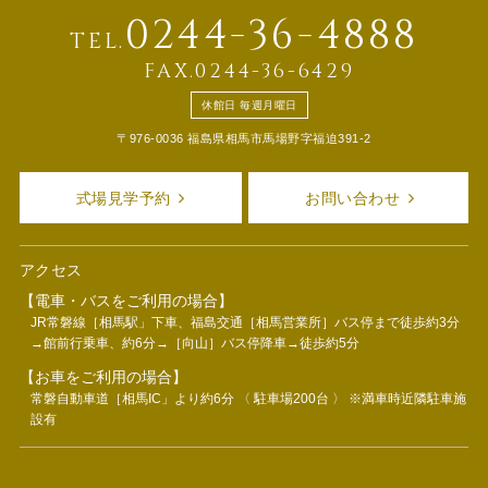
0244-36-4888
TEL.
FAX.0244-36-6429
休館日 毎週月曜日
〒976-0036 福島県相馬市馬場野字福迫391-2
式場見学予約
お問い合わせ
アクセス
【電車・バスをご利用の場合】
JR常磐線［相馬駅」下車、福島交通［相馬営業所］バス停まで徒歩約3分
→館前行乗車、約6分→［向山］バス停降車→徒歩約5分
【お車をご利用の場合】
常磐自動車道［相馬IC」より約6分 〈 駐車場200台 〉 ※満車時近隣駐車施
設有