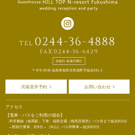
0244-36-4888
TEL.
FAX.0244-36-6429
休館日 毎週月曜日
〒976-0036 福島県相馬市馬場野字福迫391-2
式場見学予約
お問い合わせ
アクセス
【電車・バスをご利用の場合】
JR常磐線［相馬駅」下車、福島交通［相馬営業所］バス停まで徒歩約3分
→館前行乗車、約6分→［向山］バス停降車→徒歩約5分