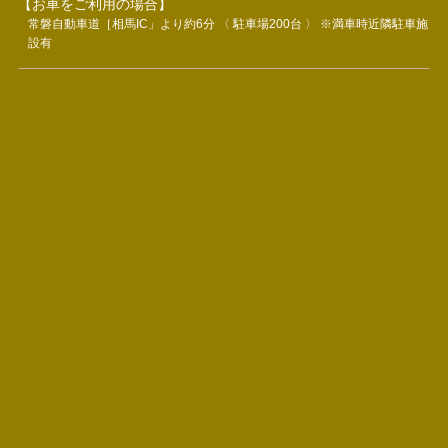
【お車をご利用の場合】
常磐自動車道［相馬IC」より約6分 〈 駐車場200台 〉 ※満車時近隣駐車施
設有