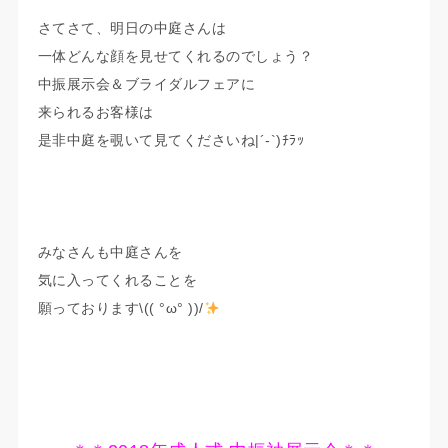
さてさて、明日の中庭さんは
一体どんな顔を見せてくれるのでしょう？
中振展示会＆ブライダルフェアに
来られるお客様は
是非中庭を覗いて見てくださいね|´-`)ﾁﾗｯ
みなさんも中庭さんを
気に入ってくれることを
願っております\(( °ω° ))/