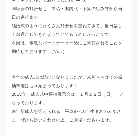
キラキラと輝いておりました(o^―^o)
同級会の打合せも、申込・案内状・予算の組み方から当
日の進行まで、
結婚式のようにたくさん打合せを重ねてきて、当日楽し
くお過ごしできたようでとてもうれしかったです。
次回は、素敵なパートナーと一緒にご来館されることを
期待しております…(*ﾉωﾉ)
今年の成人式は結びとなりましたが、来年へ向けての振
袖準備はもう始まっております！
2018年、成人式中振袖展示会は １月２２日（日）
と
なっております。
来年新成人を迎えられる、平成9～10年生まれのみなさ
ま、ぜひお誘いあわせの上、ご来場くださいませ。