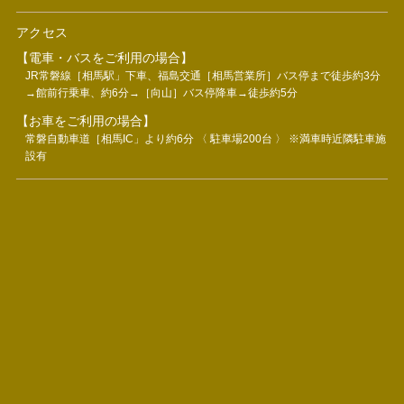
アクセス
【電車・バスをご利用の場合】
JR常磐線［相馬駅」下車、福島交通［相馬営業所］バス停まで徒歩約3分
→館前行乗車、約6分→［向山］バス停降車→徒歩約5分
【お車をご利用の場合】
常磐自動車道［相馬IC」より約6分 〈 駐車場200台 〉 ※満車時近隣駐車施
設有