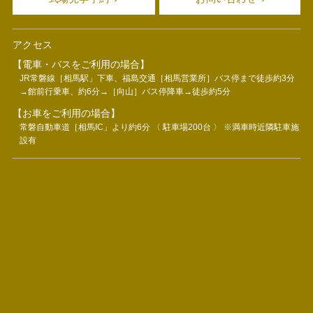
アクセス
【電車・バスをご利用の場合】
JR常磐線［相馬駅」下車、福島交通［相馬営業所］バス停まで徒歩約3分
→館前行乗車、約6分→［向山］バス停降車→徒歩約5分
【お車をご利用の場合】
常磐自動車道［相馬IC」より約6分 〈 駐車場200台 〉 ※満車時近隣駐車施
設有