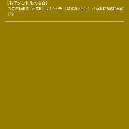
【お車をご利用の場合】
常磐自動車道［相馬IC」より約6分 〈 駐車場200台 〉 ※満車時近隣駐車施
設有