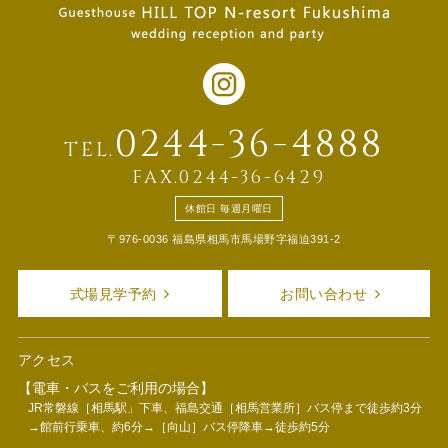
0244-36-4888
TEL.
FAX.0244-36-6429
休館日 毎週月曜日
〒976-0036 福島県相馬市馬場野字福迫391-2
式場見学予約
お問い合わせ
アクセス
【電車・バスをご利用の場合】
JR常磐線［相馬駅」下車、福島交通［相馬営業所］バス停まで徒歩約3分
→館前行乗車、約6分→［向山］バス停降車→徒歩約5分