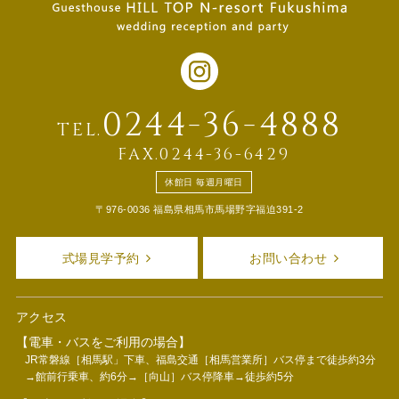
0244-36-4888
TEL.
FAX.0244-36-6429
休館日 毎週月曜日
〒976-0036 福島県相馬市馬場野字福迫391-2
式場見学予約
お問い合わせ
アクセス
【電車・バスをご利用の場合】
JR常磐線［相馬駅」下車、福島交通［相馬営業所］バス停まで徒歩約3分
→館前行乗車、約6分→［向山］バス停降車→徒歩約5分