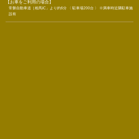
【お車をご利用の場合】
常磐自動車道［相馬IC」より約6分 〈 駐車場200台 〉 ※満車時近隣駐車施
設有