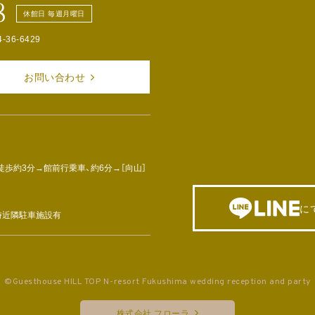
8
休館日 毎週月曜日
4-36-6429
お問い合わせ
徒歩約3分→館前行乗車、約6分→［向山］
に
車時近隣駐車施設有
©Guesthouse HILL TOP N-resort Fukushima wedding reception and party
株式会社 フローラ