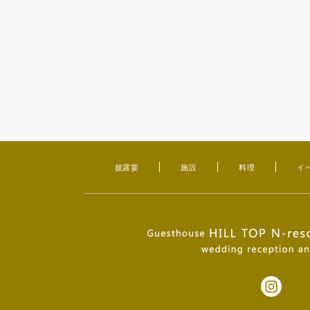
披露宴
施設
料理
イ