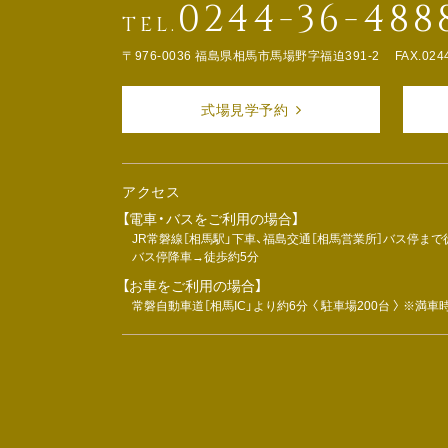
0244-36-488
TEL.
〒976-0036 福島県相馬市馬場野字福迫391-2
FAX.024
式場見学予約
アクセス
【電車・バスをご利用の場合】
JR常磐線［相馬駅」下車、福島交通［相馬営業所］バス停まで
バス停降車→徒歩約5分
【お車をご利用の場合】
常磐自動車道［相馬IC」より約6分 〈 駐車場200台 〉 ※満