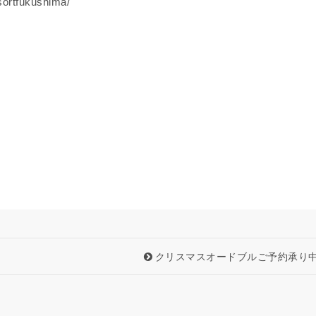
sortfukushima/
クリスマスオードブルご予約承り中