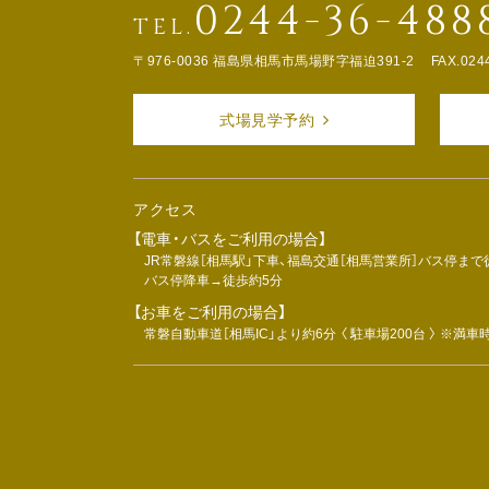
0244-36-488
TEL.
〒976-0036 福島県相馬市馬場野字福迫391-2
FAX.024
式場見学予約
アクセス
【電車・バスをご利用の場合】
JR常磐線［相馬駅」下車、福島交通［相馬営業所］バス停まで
バス停降車→徒歩約5分
【お車をご利用の場合】
常磐自動車道［相馬IC」より約6分 〈 駐車場200台 〉 ※満