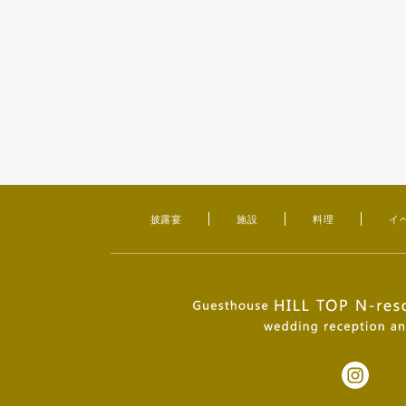
披露宴
施設
料理
イ