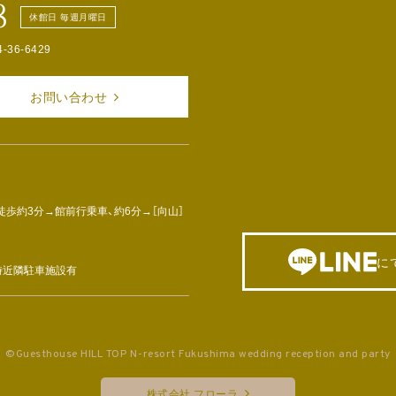
8
休館日 毎週月曜日
4-36-6429
お問い合わせ
徒歩約3分→館前行乗車、約6分→［向山］
に
車時近隣駐車施設有
©Guesthouse HILL TOP N-resort Fukushima wedding reception and party
株式会社 フローラ