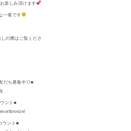
をお楽しみ頂けます
な一着です
越しの際はご覧くださ
（友だち募集中！）■
3j
カウント■
esortbronze/
アカウント■