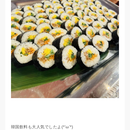
韓国飲料も大人気でしたよ(*’ω’*)