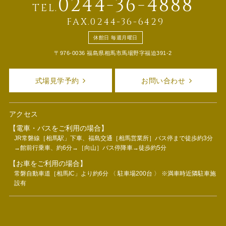
0244-36-4888
TEL.
FAX.0244-36-6429
休館日 毎週月曜日
〒976-0036 福島県相馬市馬場野字福迫391-2
式場見学予約
お問い合わせ
アクセス
【電車・バスをご利用の場合】
JR常磐線［相馬駅」下車、福島交通［相馬営業所］バス停まで徒歩約3分
→館前行乗車、約6分→［向山］バス停降車→徒歩約5分
【お車をご利用の場合】
常磐自動車道［相馬IC」より約6分 〈 駐車場200台 〉 ※満車時近隣駐車施
設有