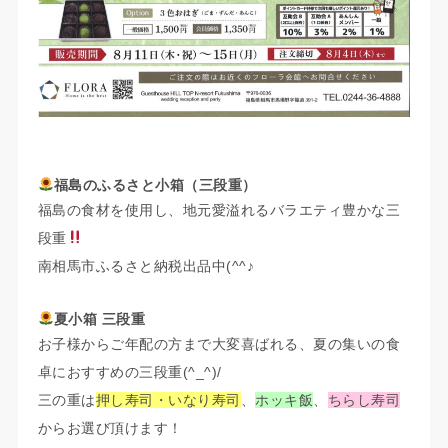
福島のふるさと小箱（三段重）
福島の食材を使用し、地元愛溢れるバラエティ豊かな三
段重
南相馬市ふるさと納税出品中(^^♪
夏小箱 三段重
お子様からご年配の方まで大変喜ばれる、夏の集いの食
卓におすすめの三段重(^_^)/
三の重は
押し寿司・いなり寿司
、
ホッキ飯
、
ちらし寿司
からお選び頂けます！