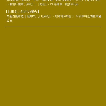
→館前行乗車、約6分→［向山］バス停降車→徒歩約5分
【お車をご利用の場合】
常磐自動車道［相馬IC」より約6分 〈 駐車場200台 〉 ※満車時近隣駐車施
設有