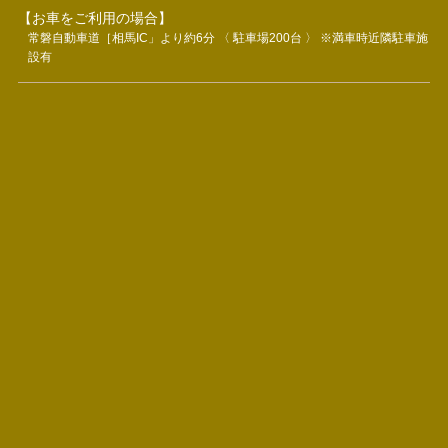
【お車をご利用の場合】
常磐自動車道［相馬IC」より約6分 〈 駐車場200台 〉 ※満車時近隣駐車施
設有