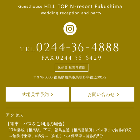
0244-36-4888
TEL.
FAX.0244-36-6429
休館日 毎週月曜日
〒976-0036 福島県相馬市馬場野字福迫391-2
式場見学予約
お問い合わせ
アクセス
【電車・バスをご利用の場合】
JR常磐線［相馬駅」下車、福島交通［相馬営業所］バス停まで徒歩約3分
→館前行乗車、約6分→［向山］バス停降車→徒歩約5分