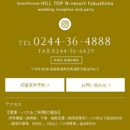
0244-36-4888
TEL.
FAX.0244-36-6429
休館日 毎週月曜日
〒976-0036 福島県相馬市馬場野字福迫391-2
式場見学予約
お問い合わせ
アクセス
【電車・バスをご利用の場合】
JR常磐線［相馬駅」下車、福島交通［相馬営業所］バス停まで徒歩約3分
→館前行乗車、約6分→［向山］バス停降車→徒歩約5分