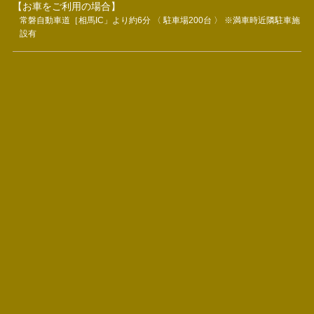
【お車をご利用の場合】
常磐自動車道［相馬IC」より約6分 〈 駐車場200台 〉 ※満車時近隣駐車施
設有