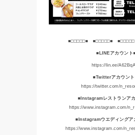
■□□□□□■ ■□□□□□■ ■□□□□□
■LINEアカウント
https://lin.ee/A62Bq
■Twitterアカウント
https://twitter.com/n_reso
■Instagramレストランア
https://www.instagram.com/n_r
■Instagramウエディング
https://www.instagram.com/n_re