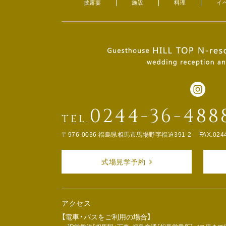
披露宴
施設
料理
イ
0244-36-488
TEL.
〒976-0036 福島県相馬市馬場野字福迫391-2
FAX.024
式場見学予約
アクセス
【電車・バスをご利用の場合】