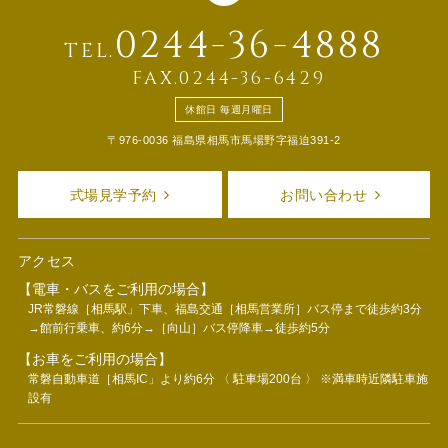
0244-36-4888
TEL.
FAX.0244-36-6429
休館日 毎週月曜日
〒976-0036 福島県相馬市馬場野字福迫391-2
式場見学予約
お問い合わせ
アクセス
【電車・バスをご利用の場合】
JR常磐線［相馬駅」下車、福島交通［相馬営業所］バス停まで徒歩約3分
→館前行乗車、約6分→［向山］バス停降車→徒歩約5分
【お車をご利用の場合】
常磐自動車道［相馬IC」より約6分 〈 駐車場200台 〉 ※満車時近隣駐車施
設有