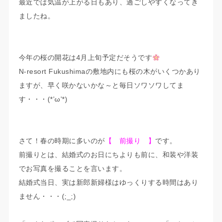
最近では気温が上がる日もあり、過ごしやすくなってき
ましたね。
今年の桜の開花は4月上旬予定だそうです
N-resort Fukushimaの敷地内にも桜の木がいくつかあり
ますが、早く咲かないかな～と毎日ソワソワしてま
す・・・(*’ω’*)
さて！春の時期に多いのが
【 前撮り 】
です。
前撮りとは、結婚式のお日にちよりも前に、和装や洋装
でお写真を撮ることを言います。
結婚式当日、実は新郎新婦様はゆっくりする時間はあり
ません・・・(;_;)