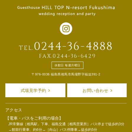
0244-36-4888
TEL.
FAX.0244-36-6429
休館日 毎週月曜日
〒976-0036 福島県相馬市馬場野字福迫391-2
式場見学予約
お問い合わせ
アクセス
【電車・バスをご利用の場合】
JR常磐線［相馬駅」下車、福島交通［相馬営業所］バス停まで徒歩約3分
→館前行乗車、約6分→［向山］バス停降車→徒歩約5分