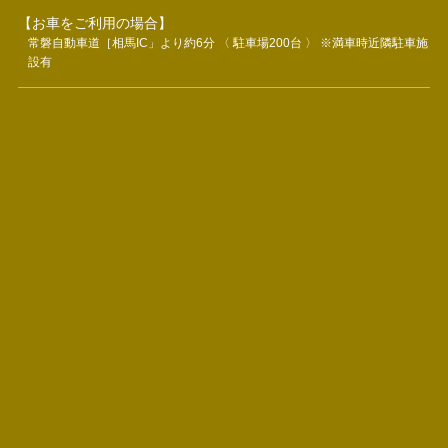
【お車をご利用の場合】
常磐自動車道［相馬IC」より約6分 〈 駐車場200台 〉 ※満車時近隣駐車施
設有