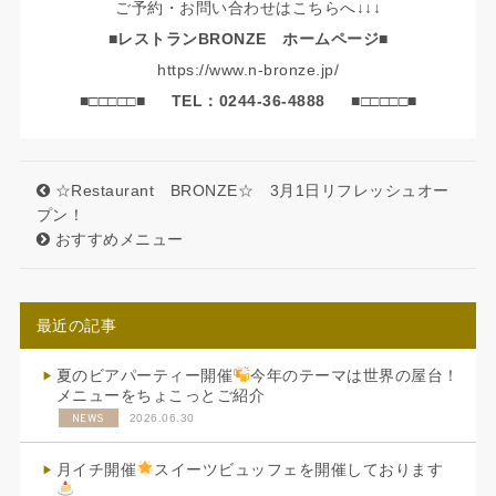
ご予約・お問い合わせはこちらへ↓↓↓
■レストランBRONZE ホームページ■
https://www.n-bronze.jp/
■□□□□□■
TEL：0244-36-4888
■□□□□□■
☆Restaurant BRONZE☆ 3月1日リフレッシュオー
プン！
おすすめメニュー
最近の記事
夏のビアパーティー開催
今年のテーマは世界の屋台！
メニューをちょこっとご紹介
NEWS
2026.06.30
月イチ開催
スイーツビュッフェを開催しております