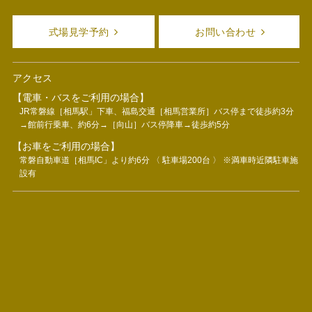
式場見学予約
お問い合わせ
アクセス
【電車・バスをご利用の場合】
JR常磐線［相馬駅」下車、福島交通［相馬営業所］バス停まで徒歩約3分
→館前行乗車、約6分→［向山］バス停降車→徒歩約5分
【お車をご利用の場合】
常磐自動車道［相馬IC」より約6分 〈 駐車場200台 〉 ※満車時近隣駐車施
設有