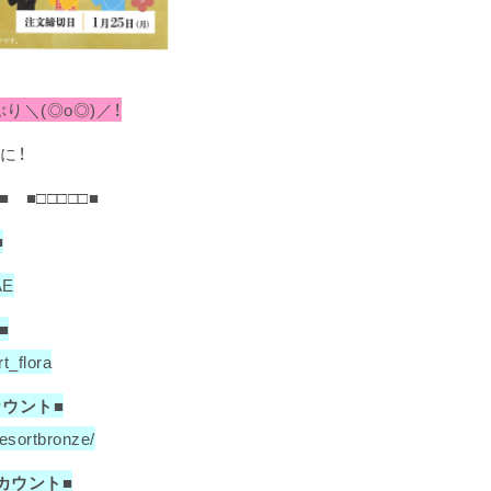
り＼(◎o◎)／！
に！
■ ■□□□□□■
■
AE
■
rt_flora
カウント■
esortbronze/
アカウント■