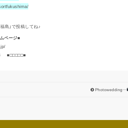
sortfukushima/
ト福島」で投稿してね♪
ームページ■
jp/
8
■□□□□□■
Photowedding…