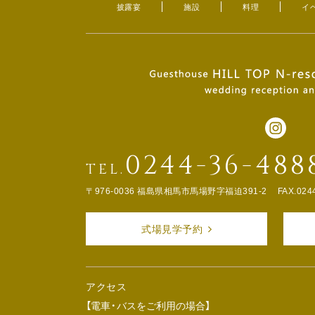
披露宴
施設
料理
イ
0244-36-488
TEL.
〒976-0036 福島県相馬市馬場野字福迫391-2
FAX.024
式場見学予約
アクセス
【電車・バスをご利用の場合】