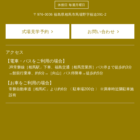
休館日 毎週月曜日
〒976-0036 福島県相馬市馬場野字福迫391-2
式場見学予約
お問い合わせ
アクセス
【電車・バスをご利用の場合】
JR常磐線［相馬駅」下車、福島交通［相馬営業所］バス停まで徒歩約3分
→館前行乗車、約6分→［向山］バス停降車→徒歩約5分
【お車をご利用の場合】
常磐自動車道［相馬IC」より約6分 〈 駐車場200台 〉 ※満車時近隣駐車施
設有