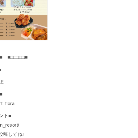
■ ■□□□□□■
■
AE
■
rt_flora
ント■
n_resort/
投稿してね♪