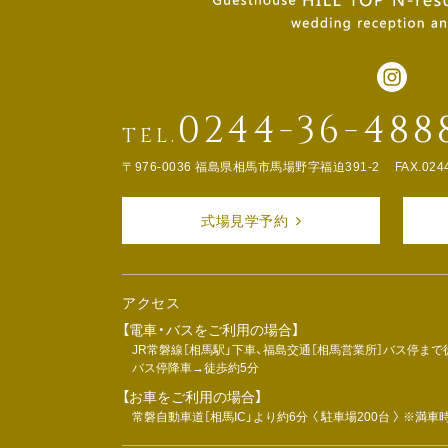
0244-36-488
TEL.
〒976-0036 福島県相馬市馬場野字福迫391-2
FAX.024
式場見学予約
アクセス
【電車・バスをご利用の場合】
JR常磐線［相馬駅」下車、福島交通［相馬営業所］バス停まで
バス停降車→徒歩約5分
【お車をご利用の場合】
常磐自動車道［相馬IC」より約6分 〈 駐車場200台 〉 ※満