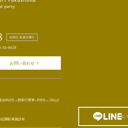
8
休館日 毎週月曜日
4-36-6429
お問い合わせ
徒歩約3分→館前行乗車、約6分→［向山］
に
車時近隣駐車施設有