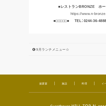
■レストランBRONZE ホ
https://www.n-bronze.
■□□□□□■
TEL：0244-36-488
9月ランチメニュー☆
披露宴
施設
料理
イ