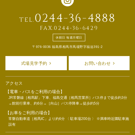
0244-36-4888
TEL.
FAX.0244-36-6429
休館日 毎週月曜日
〒976-0036 福島県相馬市馬場野字福迫391-2
式場見学予約
お問い合わせ
アクセス
【電車・バスをご利用の場合】
JR常磐線［相馬駅」下車、福島交通［相馬営業所］バス停まで徒歩約3分
→館前行乗車、約6分→［向山］バス停降車→徒歩約5分
【お車をご利用の場合】
常磐自動車道［相馬IC」より約6分 〈 駐車場200台 〉 ※満車時近隣駐車施
設有