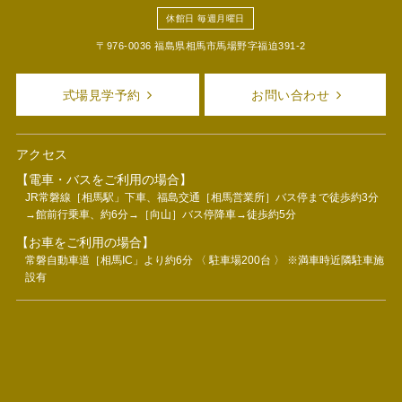
休館日 毎週月曜日
〒976-0036 福島県相馬市馬場野字福迫391-2
式場見学予約
お問い合わせ
アクセス
【電車・バスをご利用の場合】
JR常磐線［相馬駅」下車、福島交通［相馬営業所］バス停まで徒歩約3分
→館前行乗車、約6分→［向山］バス停降車→徒歩約5分
【お車をご利用の場合】
常磐自動車道［相馬IC」より約6分 〈 駐車場200台 〉 ※満車時近隣駐車施
設有