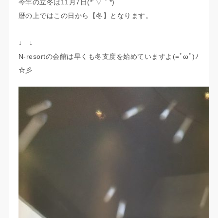
今年の立冬は11月7日(*´▽｀*)
暦の上ではこの日から【冬】となります。
↓ ↓
N-resortの会館は早くも冬支度を始めていますよ(=ﾟωﾟ)ﾉ
☆彡