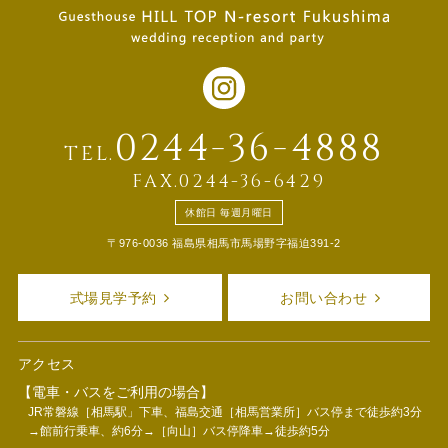
0244-36-4888
TEL.
FAX.0244-36-6429
休館日 毎週月曜日
〒976-0036 福島県相馬市馬場野字福迫391-2
式場見学予約
お問い合わせ
アクセス
【電車・バスをご利用の場合】
JR常磐線［相馬駅」下車、福島交通［相馬営業所］バス停まで徒歩約3分
→館前行乗車、約6分→［向山］バス停降車→徒歩約5分