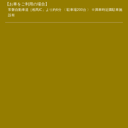
【お車をご利用の場合】
常磐自動車道［相馬IC」より約6分 〈 駐車場200台 〉 ※満車時近隣駐車施
設有