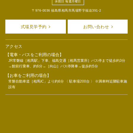
休館日 毎週月曜日
〒976-0036 福島県相馬市馬場野字福迫391-2
式場見学予約
お問い合わせ
アクセス
【電車・バスをご利用の場合】
JR常磐線［相馬駅」下車、福島交通［相馬営業所］バス停まで徒歩約3分
→館前行乗車、約6分→［向山］バス停降車→徒歩約5分
【お車をご利用の場合】
常磐自動車道［相馬IC」より約6分 〈 駐車場200台 〉 ※満車時近隣駐車施
設有