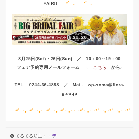
FAIR!!
.:*ﾟ:.｡:.:..:*ﾟ:.｡:.
8月25日(Sat)・26日(Sun) ／ 10：00～19：00
フェア予約専用メールフォーム →
こちら
から♪
TEL. 0244-36-4888 ／ Mail. wp-soma@flora-
g.co.jp
..:*ﾟ..:｡.:*ﾟ..:｡:..:*ﾟ..:｡.:*ﾟ:.｡:.:..:*ﾟ:.｡:..:*ﾟ..:｡.:*ﾟ..:｡:..:*ﾟ..:｡
てるてる坊主・・