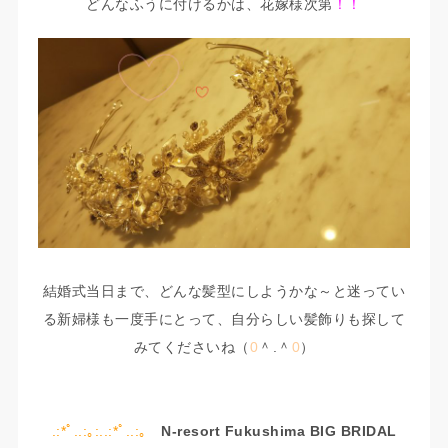
どんなふうに付けるかは、花嫁様次第
！！
結婚式当日まで、どんな髪型にしようかな～と迷ってい
る新婦様も一度手にとって、自分らしい髪飾りも探して
みてくださいね（
0
＾.＾
0
）
.:*ﾟ..:｡:..:*ﾟ..:｡
N-resort Fukushima BIG BRIDAL