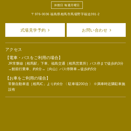
休館日 毎週月曜日
〒976-0036 福島県相馬市馬場野字福迫391-2
式場見学予約
お問い合わせ
アクセス
【電車・バスをご利用の場合】
JR常磐線［相馬駅」下車、福島交通［相馬営業所］バス停まで徒歩約3分
→館前行乗車、約6分→［向山］バス停降車→徒歩約5分
【お車をご利用の場合】
常磐自動車道［相馬IC」より約6分 〈 駐車場200台 〉 ※満車時近隣駐車施
設有