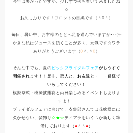
今年は暑かったですが、少しずつ落ち着いて来ましたね
☆
お久しぶりです！フロントの目黒です（＾0＾）
毎日、暑い中、お客様のもとへ足を運んでいますが･･･汗
かきな私はジュースを頂くことが多く、元気です☆ワラ
ありがとうございます（
0
＾.＾
0
）
そんな中でも、夏の
ビックブライダルフェア
がもうすぐ
開催されます！！是非、恋人と、お友達と・・・皆様で
いらしてください！
模擬挙式・模擬披露宴と両日楽しめるイベントもありま
すよ！！
ブライダルフェアに向けて、衣裳部さんでは花嫁様には
欠かせない、髪飾り
☆★☆
ティアラをいくつか新しく準
備しております（
●
＾＾
●
）