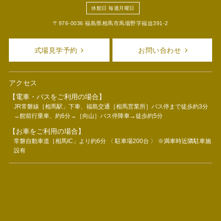
休館日 毎週月曜日
〒976-0036 福島県相馬市馬場野字福迫391-2
式場見学予約
お問い合わせ
アクセス
【電車・バスをご利用の場合】
JR常磐線［相馬駅」下車、福島交通［相馬営業所］バス停まで徒歩約3分
→館前行乗車、約6分→［向山］バス停降車→徒歩約5分
【お車をご利用の場合】
常磐自動車道［相馬IC」より約6分 〈 駐車場200台 〉 ※満車時近隣駐車施
設有