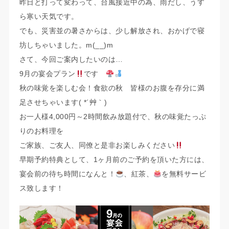
昨日と打って変わって、台風接近中の為、雨だし、うす
ら寒い天気です。
でも、災害並の暑さからは、少し解放され、おかげで寝
坊しちゃいました。m(__)m
さて、今回ご案内したいのは…
9月の宴会プラン
です
秋の味覚を楽しむ会！食欲の秋 皆様のお腹を存分に満
足させちゃいます( *´艸｀)
お一人様4,000円～2時間飲み放題付で、秋の味覚たっぷ
りのお料理を
ご家族、ご友人、同僚と是非お楽しみください
早期予約特典として、1ヶ月前のご予約を頂いた方には、
宴会前の待ち時間になんと！
、紅茶、
を無料サービ
ス致します！