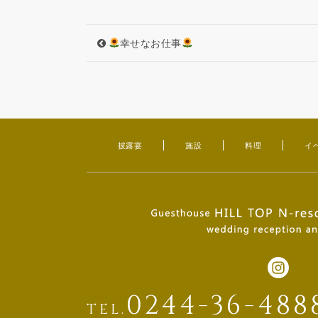
幸せなお仕事
披露宴
施設
料理
イ
0244-36-488
TEL.